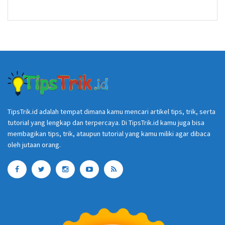
TipsTrik.id adalah tempat dimana kamu mencari artikel tips, trik, serta
tutorial yang lengkap dan terpercaya. Di TipsTrik.id kamu juga bisa
membagikan tips, trik, ataupun tutorial yang kamu miliki agar dibaca
oleh jutaan orang.