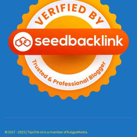
© 2017 - 2025 |
TipsTrik id
is a member of
KalgesMedia
.