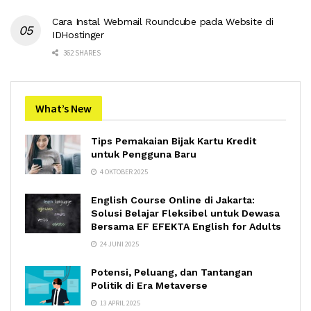
Cara Instal Webmail Roundcube pada Website di
IDHostinger
362 SHARES
What’s New
Tips Pemakaian Bijak Kartu Kredit
untuk Pengguna Baru
4 OKTOBER 2025
English Course Online di Jakarta:
Solusi Belajar Fleksibel untuk Dewasa
Bersama EF EFEKTA English for Adults
24 JUNI 2025
Potensi, Peluang, dan Tantangan
Politik di Era Metaverse
13 APRIL 2025