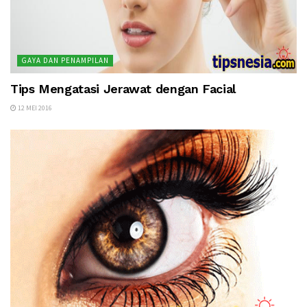
GAYA DAN PENAMPILAN
Tips Mengatasi Jerawat dengan Facial
12 MEI 2016