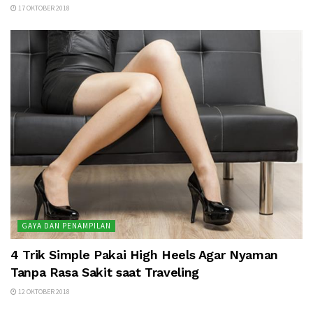
17 OKTOBER 2018
GAYA DAN PENAMPILAN
4 Trik Simple Pakai High Heels Agar Nyaman
Tanpa Rasa Sakit saat Traveling
12 OKTOBER 2018