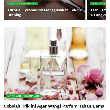
GAYA DAN PENAMPILAN
GAYA DAN PEN
Tutorial Eyeshadow Menggunakan Teknik
Tren Tutor
Draping
4 Langkah
GAYA DAN PENAMPILAN
Cobalah Trik ini Agar Wangi Parfum Tahan Lama