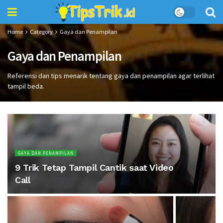
Home
Category
Gaya dan Penampilan
Gaya dan Penampilan
Referensi dan tips menarik tentang gaya dan penampilan agar terlihat
tampil beda.
GAYA DAN PENAMPILAN
9 Trik Tetap Tampil Cantik saat Video
Call