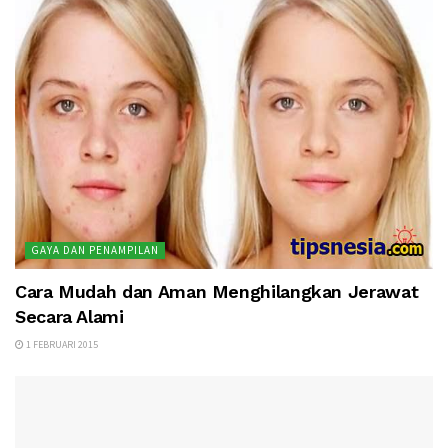
GAYA DAN PENAMPILAN
Cara Mudah dan Aman Menghilangkan Jerawat
Secara Alami
1 FEBRUARI 2015