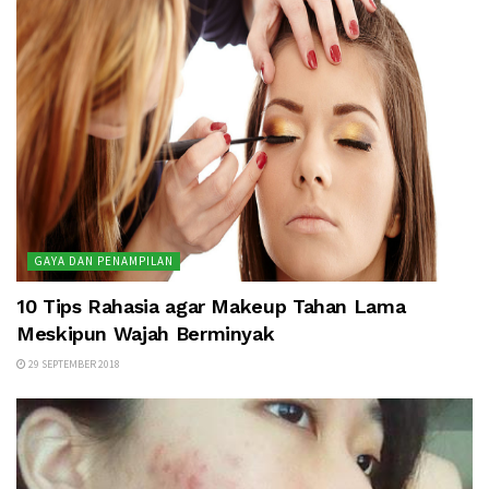
GAYA DAN PENAMPILAN
10 Tips Rahasia agar Makeup Tahan Lama
Meskipun Wajah Berminyak
29 SEPTEMBER 2018