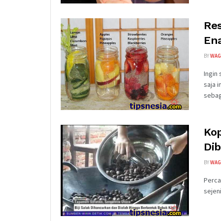
Res
Ena
BY
WAG
Ingin
saja 
sebaga
Kop
Dib
BY
WAG
Perca
sejen