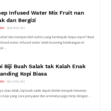
ep Infused Water Mix Fruit nan
k dan Bergizi
INO
28 APRIL 2015
 sehat dan memperoleh nutrisi yang berlimpah tanpa repot? Buat
infused water. Infused water telah booming belakangan ini
i ...
i Biji Buah Salak tak Kalah Enak
anding Kopi Biasa
INO
11 APRIL 2015
ya atau tidak, biji buah salak dapat diolah menjadi minuman
is kopi yang cara penyajian dan aromanya juga mirip dengan ...