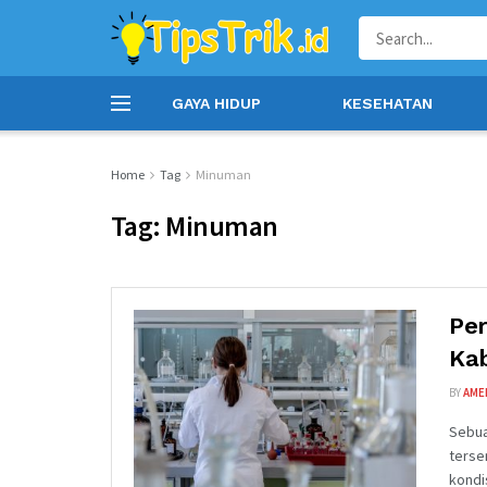
GAYA HIDUP
KESEHATAN
Home
Tag
Minuman
Tag: Minuman
Pe
Ka
BY
AME
Sebua
terse
kondis