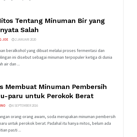
Mitos Tentang Minuman Bir yang
nyata Salah
G JOE
2 JANUARI 2020
an beralkohol yang dibuat melalui proses fermentasi dan
lingan ini disebut sebagai minuman terpopuler ketiga di dunia
h air dan ...
ps Membuat Minuman Pembersih
ru-paru untuk Perokok Berat
INO
6 SEPTEMBER 2016
langan orang-orang awam, soda merupakan minuman pembersih
paru untuk perokok berat. Padahal itu hanya mitos, belum ada
tian pasti ...