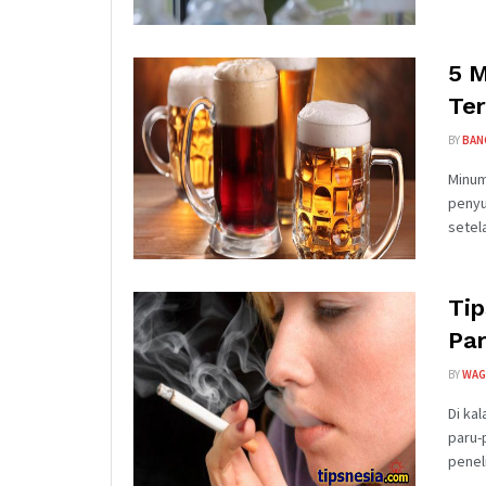
5 
Ter
BY
BAN
Minum
penyu
setela
Ti
Pa
BY
WAG
Di ka
paru-
peneli