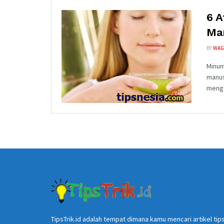
6 A
Ma
BY
WAG
Minum
manus
mengur
TipsTrik.id adalah tempat dimana kamu mencari artikel tip