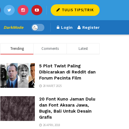
TULIS TIPS/TRIK
DarkMode
Login
Register
Trending
Comments
Latest
5 Plot Twist Paling
Dibicarakan di Reddit dan
Forum Pecinta Film
28 MARET 2025
20 Font Kuno Jaman Dulu
dan Font Aksara Jawa,
Bugis, Bali Untuk Desain
Grafis
26 APRIL 2018