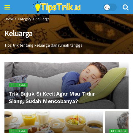
Home
Category
Keluarga
Keluarga
Tips trik tentang keluarga dan rumah tangga
KELUARGA
Trik Bujuk Si Kecil Agar Mau Tidur
Siang, Sudah Mencobanya?
KELUARGA
KELUARGA