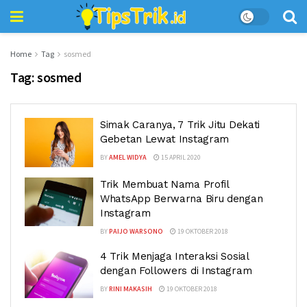
Home
Tag
sosmed
Tag: sosmed
Simak Caranya, 7 Trik Jitu Dekati
Gebetan Lewat Instagram
BY
AMEL WIDYA
15 APRIL 2020
Trik Membuat Nama Profil
WhatsApp Berwarna Biru dengan
Instagram
BY
PAIJO WARSONO
19 OKTOBER 2018
4 Trik Menjaga Interaksi Sosial
dengan Followers di Instagram
BY
RINI MAKASIH
19 OKTOBER 2018