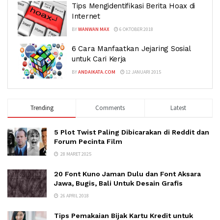
Tips Mengidentifikasi Berita Hoax di
Internet
BY
WANWAN MAX
6 OKTOBER 2018
6 Cara Manfaatkan Jejaring Sosial
untuk Cari Kerja
BY
ANDAIKATA.COM
12 JANUARI 2015
Trending
Comments
Latest
5 Plot Twist Paling Dibicarakan di Reddit dan
Forum Pecinta Film
28 MARET 2025
20 Font Kuno Jaman Dulu dan Font Aksara
Jawa, Bugis, Bali Untuk Desain Grafis
26 APRIL 2018
Tips Pemakaian Bijak Kartu Kredit untuk