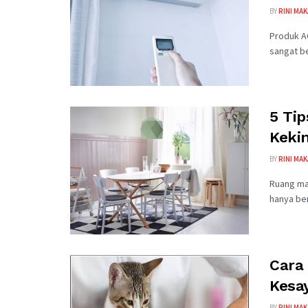
BY
RINI MA
Produk A
sangat be
5 Ti
Keki
BY
RINI MA
Ruang mak
hanya be
Cara
Kesa
BY
RINI MA