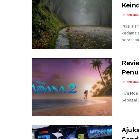
Kein
BY
RINI MA
Puisi al
kedamaia
perasaan.
Revi
Penu
BY
RINI MA
Film Moan
Sebagai l
Ajuka