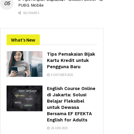
PUBG Mobile
502 SHARES
What’s New
Tips Pemakaian Bijak
Kartu Kredit untuk
Pengguna Baru
4 OKTOBER 2025
English Course Online
di Jakarta: Solusi
Belajar Fleksibel
untuk Dewasa
Bersama EF EFEKTA
English for Adults
24 JUNI 2025