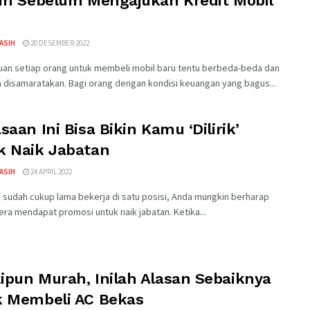
iri Sebelum Mengajukan Kredit Mobil
KASIH
20 DESEMBER 2022
n setiap orang untuk membeli mobil baru tentu berbeda-beda dan
a disamaratakan. Bagi orang dengan kondisi keuangan yang bagus...
saan Ini Bisa Bikin Kamu ‘Dilirik’
k Naik Jabatan
KASIH
24 APRIL 2022
 sudah cukup lama bekerja di satu posisi, Anda mungkin berharap
ra mendapat promosi untuk naik jabatan. Ketika...
ipun Murah, Inilah Alasan Sebaiknya
k Membeli AC Bekas