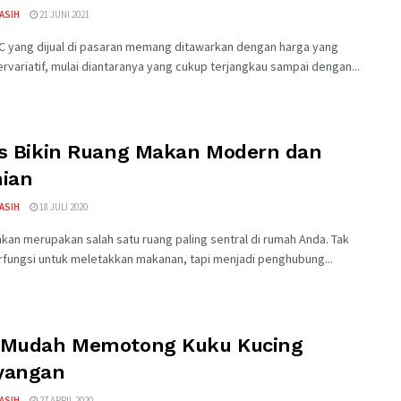
KASIH
21 JUNI 2021
C yang dijual di pasaran memang ditawarkan dengan harga yang
rvariatif, mulai diantaranya yang cukup terjangkau sampai dengan...
ps Bikin Ruang Makan Modern dan
nian
KASIH
18 JULI 2020
an merupakan salah satu ruang paling sentral di rumah Anda. Tak
rfungsi untuk meletakkan makanan, tapi menjadi penghubung...
 Mudah Memotong Kuku Kucing
yangan
KASIH
27 APRIL 2020