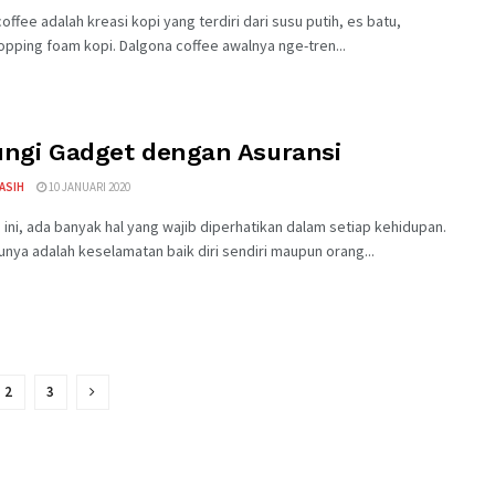
offee adalah kreasi kopi yang terdiri dari susu putih, es batu,
pping foam kopi. Dalgona coffee awalnya nge-tren...
ungi Gadget dengan Asuransi
KASIH
10 JANUARI 2020
ini, ada banyak hal yang wajib diperhatikan dalam setiap kehidupan.
unya adalah keselamatan baik diri sendiri maupun orang...
2
3