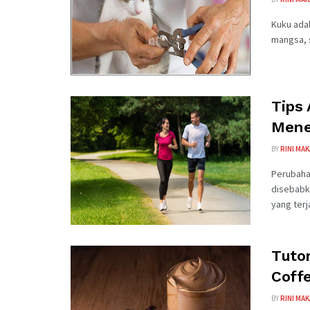
Kuku adal
mangsa, s
Tips
Mene
BY
RINI MA
Perubaha
disebabk
yang terja
Tuto
Coff
BY
RINI MA