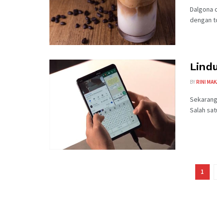
Dalgona c
dengan to
Lind
BY
RINI MA
Sekarang 
Salah sat
1