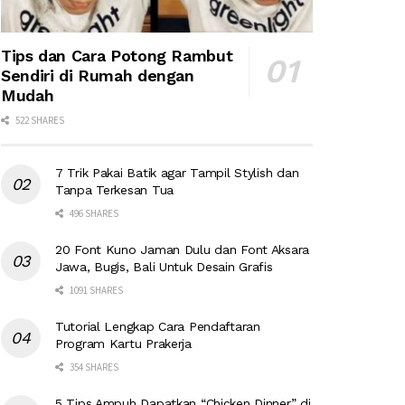
Tips dan Cara Potong Rambut
Sendiri di Rumah dengan
Mudah
522 SHARES
7 Trik Pakai Batik agar Tampil Stylish dan
Tanpa Terkesan Tua
496 SHARES
20 Font Kuno Jaman Dulu dan Font Aksara
Jawa, Bugis, Bali Untuk Desain Grafis
1091 SHARES
Tutorial Lengkap Cara Pendaftaran
Program Kartu Prakerja
354 SHARES
5 Tips Ampuh Dapatkan “Chicken Dinner” di