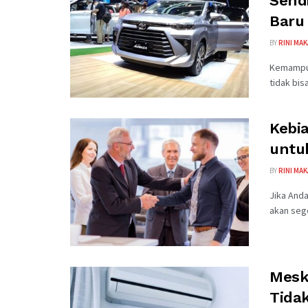
Send
Baru
BY
RINI MA
Kemampua
tidak bis
Kebia
untu
BY
RINI MA
Jika Anda
akan sege
Mesk
Tida