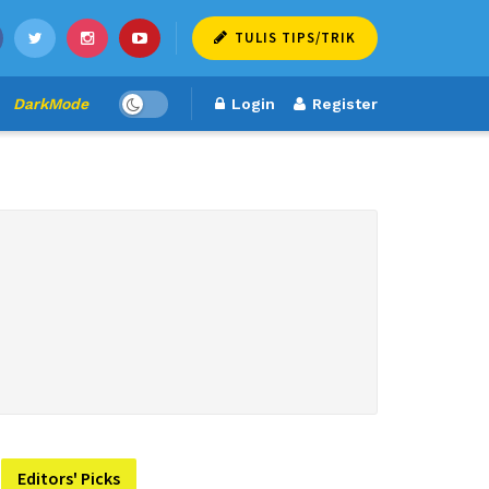
TULIS TIPS/TRIK
DarkMode
Login
Register
Editors' Picks