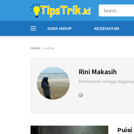
GAYA HIDUP
KESEHATAN
Home
Author
Rini Makasih
Bermimpilah setinggi-tingginya 
Puisi