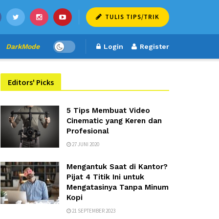
TULIS TIPS/TRIK
DarkMode
Login
Register
Editors' Picks
5 Tips Membuat Video
Cinematic yang Keren dan
Profesional
27 JUNI 2020
Mengantuk Saat di Kantor?
Pijat 4 Titik Ini untuk
Mengatasinya Tanpa Minum
Kopi
21 SEPTEMBER 2023