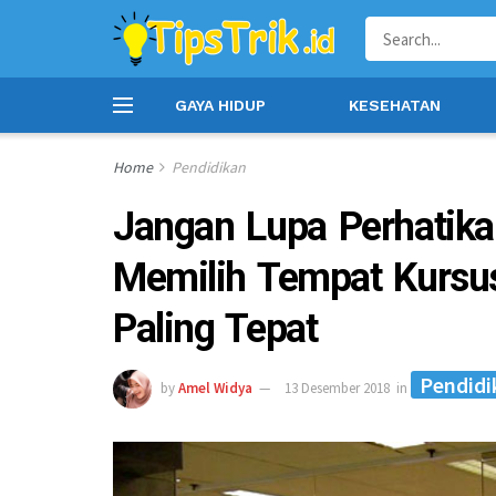
GAYA HIDUP
KESEHATAN
Home
Pendidikan
Jangan Lupa Perhatikan
Memilih Tempat Kursus
Paling Tepat
Pendidi
by
Amel Widya
13 Desember 2018
in