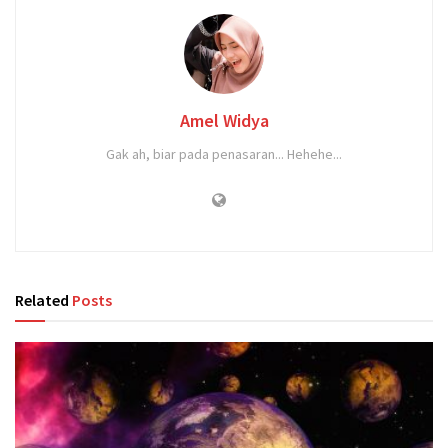
Amel Widya
Gak ah, biar pada penasaran... Hehehe...
Related
Posts