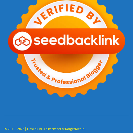
© 2017 - 2025 |
TipsTrik id
is a member of
KalgesMedia
.