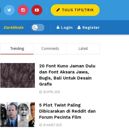
TULIS TIPS/TRIK
DarkMode
Login
Register
Trending
Comments
Latest
20 Font Kuno Jaman Dulu
dan Font Aksara Jawa,
Bugis, Bali Untuk Desain
Grafis
26 APRIL 2018
5 Plot Twist Paling
Dibicarakan di Reddit dan
Forum Pecinta Film
28 MARET 2025