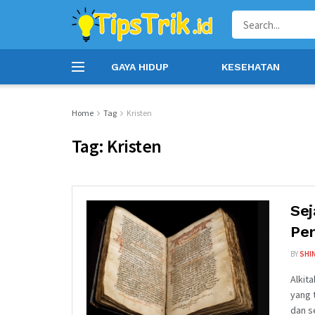
GAYA HIDUP
KESEHATAN
Home
Tag
Kristen
Tag: Kristen
Sej
Pen
BY
SHIN
Alkit
yang 
dan se