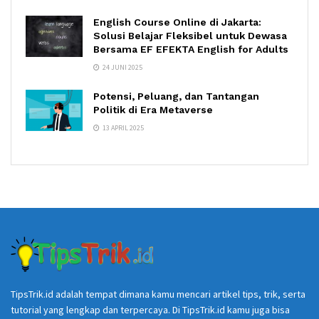
English Course Online di Jakarta:
Solusi Belajar Fleksibel untuk Dewasa
Bersama EF EFEKTA English for Adults
24 JUNI 2025
Potensi, Peluang, dan Tantangan
Politik di Era Metaverse
13 APRIL 2025
TipsTrik.id adalah tempat dimana kamu mencari artikel tips, trik, serta
tutorial yang lengkap dan terpercaya. Di TipsTrik.id kamu juga bisa