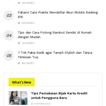
536 SHARES
Pahami Cara Praktis Mendaftar Akun Mobile Banking
BRI
439 SHARES
Tips dan Cara Potong Rambut Sendiri di Rumah
dengan Mudah
522 SHARES
7 Trik Pakai Batik agar Tampil Stylish dan Tanpa
Terkesan Tua
496 SHARES
What’s New
Tips Pemakaian Bijak Kartu Kredit
untuk Pengguna Baru
4 OKTOBER 2025