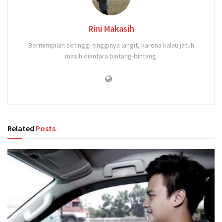
Rini Makasih
Bermimpilah setinggi-tingginya langit, karena kalau jatuh
masih diantara bintang-bintang.
Related
Posts