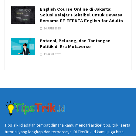
English Course Online di Jakarta:
Solusi Belajar Fleksibel untuk Dewasa
Bersama EF EFEKTA English for Adults
24 JUNI 2025
Potensi, Peluang, dan Tantangan
Politik di Era Metaverse
13 APRIL 2025
TipsTrik.id adalah tempat dimana kamu mencari artikel tips, trik, serta
tutorial yang lengkap dan terpercaya. Di TipsTrik.id kamu juga bisa