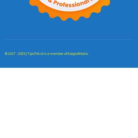
© 2017 - 2025 |
TipsTrik id
is a member of
KalgesMedia
.