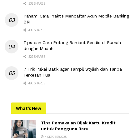
536 SHARES
Pahami Cara Praktis Mendaftar Akun Mobile Banking
BRI
439 SHARES
Tips dan Cara Potong Rambut Sendiri di Rumah
dengan Mudah
522 SHARES
7 Trik Pakai Batik agar Tampil Stylish dan Tanpa
Terkesan Tua
496 SHARES
What’s New
Tips Pemakaian Bijak Kartu Kredit
untuk Pengguna Baru
4 OKTOBER 2025