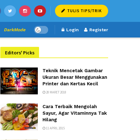
TULIS TIPS/TRIK
DarkMode
Login
Register
Editors' Picks
Teknik Mencetak Gambar
Ukuran Besar Menggunakan
Printer dan Kertas Kecil
28 MARET 2018
Cara Terbaik Mengolah
Sayur, Agar Vitaminnya Tak
Hilang
11 APRIL 2015