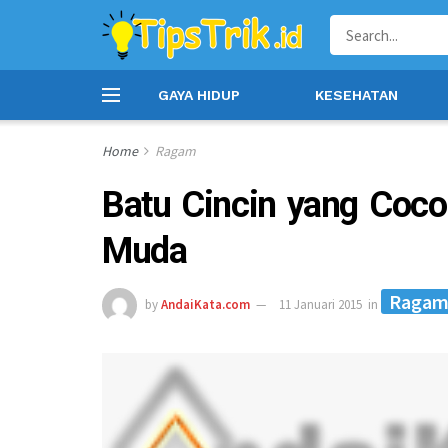
GAYA HIDUP
KESEHATAN
Home
Ragam
Batu Cincin yang Coc
Muda
Raga
by
AndaiKata.com
11 Januari 2015
in